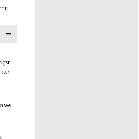
bij
oogst
nder
en we
ok