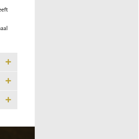
eeft
haal