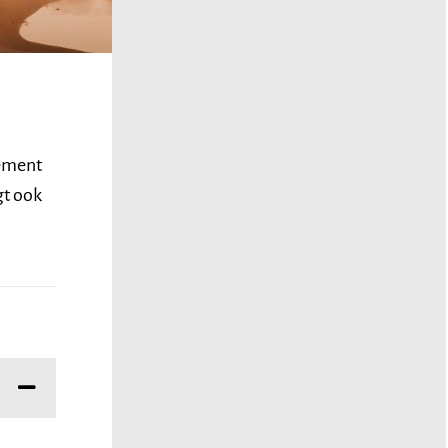
vement
gt ook