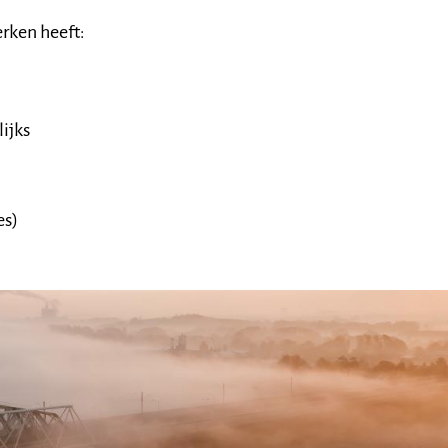
rken heeft:
ijks
es)