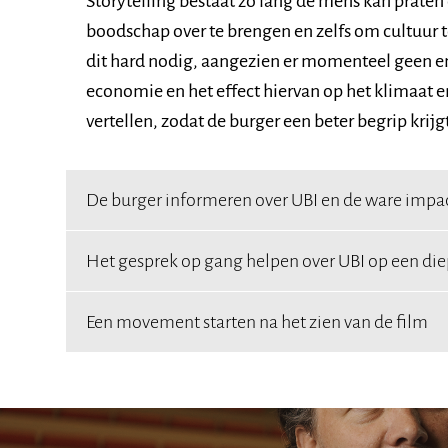
Storytelling bestaat zo lang de mens kan praten
boodschap over te brengen en zelfs om cultuur 
dit hard nodig, aangezien er momenteel geen enk
economie en het effect hiervan op het klimaat e
vertellen, zodat de burger een beter begrip kri
De burger informeren over UBI en de ware impac
Het gesprek op gang helpen over UBI op een diep
Een movement starten na het zien van de film