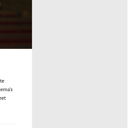
te
hema’s
eet