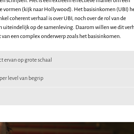
 en schrijven. Het is een extreem effectieve manier om een
te vormen (kijk naar Hollywood). Het basisinkomen (UBI) h
el coherent verhaal is over UBI, noch over de rol van de
n uiteindelijk op de samenleving. Daarom willen we dit ver
jgt van een complex onderwerp zoals het basisinkomen.
t ervan op grote schaal
er level van begrip