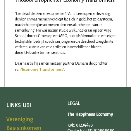
Filosoof en oprichter ‘Economy Transformers’
“Liefdevol denken en waarnemen”. Vanuit een open en levendig
denken en waarnemen verdiept
Jac
zich in geld, het geldsysteem,
maatschappelijke vormen en de mens als schepper van de
samenleving. Hij was na zijn studie wiskundeleraar op een Vrije
School, docent Groen op een MBO, bedrijfsfilmmaker in een eigen
bedrijfsfilmbedrijf, coach van jongeren die de school dreigden te
verlaten, auteur van vele artikelen in verschillende bladen,
docent Filosofie bij mensen thuis.
Daarnaast is hij samen met zijn partner Damaris de oprichter
‘Economy Transformers’
van
.
LEGAL
LINKS UBI
The Happiness Economy
Vereniging
Kvk: 81234473
Basisinkomen
Contact: (+31) 612898980