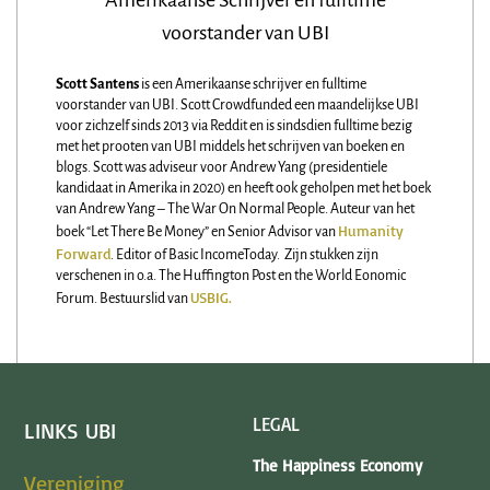
Amerikaanse Schrijver en fulltime
voorstander van UBI
Scott Santens
is een Amerikaanse schrijver en fulltime
voorstander van UBI. Scott Crowdfunded een maandelijkse UBI
voor zichzelf sinds 2013 via Reddit en is sindsdien fulltime bezig
met het prooten van UBI middels het schrijven van boeken en
blogs. Scott was adviseur voor Andrew Yang (presidentiele
kandidaat in Amerika in 2020) en heeft ook geholpen met het boek
van Andrew Yang – The War On Normal People. Auteur van het
Humanity
boek “Let There Be Money” en Senior Advisor van
Forward
. Editor of Basic IncomeToday. Zijn stukken zijn
verschenen in o.a. The Huffington Post en the World Eonomic
USBIG.
Forum. Bestuurslid van
LEGAL
LINKS UBI
The Happiness Economy
Vereniging